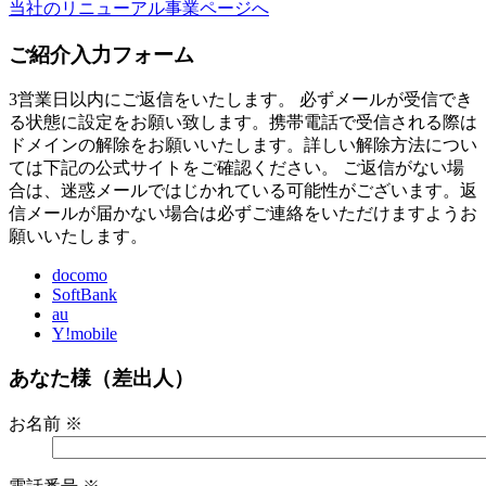
当社のリニューアル事業ページへ
ご紹介入力フォーム
3営業日以内にご返信をいたします。 必ずメールが受信でき
る状態に設定をお願い致します。携帯電話で受信される際は
ドメインの解除をお願いいたします。詳しい解除方法につい
ては下記の公式サイトをご確認ください。 ご返信がない場
合は、迷惑メールではじかれている可能性がございます。返
信メールが届かない場合は必ずご連絡をいただけますようお
願いいたします。
docomo
SoftBank
au
Y!mobile
あなた様（差出人）
お名前
※