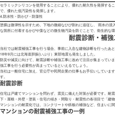
セラミックシリコンを使用することにより、優れた耐久性を発揮するこ
で、優れた低汚染性を発揮します。
4.防水性・防かび・防藻性
塗膜は微弾性を示すため、下地の微細なひび割れに追従し、 雨水の浸
な箇所に付着するかびや藻などの微生物汚染を防ぐことで、衛生的な環
耐震診断・補強
当社では耐震補強工事を行う場合、事前に入念な建物診断を行ったあと、
18年9月には北海道胆振(いぶり）東部地震も発生しました。
防災や減災に向けて、耐震診断や補強工事に改めて注目が集まっていま
強工事を行う必要性が高まっているといえるでしょう。
当社は一般住宅に加え、官公庁や民間企業の仕事もお手伝いしています
す。
耐震診断
住宅は戸建てマンションを問わず、震災に備えた対策が必要です。耐震
下・屋根・外壁・塗装・住宅の傾き・間取り・耐震性の各項目で「建物
マンションの耐震化では、コンクリートや鉄板の補強など、住まいに関
マンションの耐震補強工事の一例