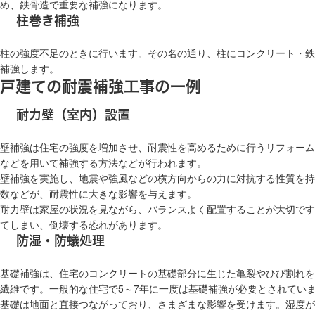
め、鉄骨造で重要な補強になります。
柱巻き補強
柱の強度不足のときに行います。その名の通り、柱にコンクリート・鉄
補強します。
戸建ての耐震補強工事の一例
耐力壁（室内）設置
壁補強は住宅の強度を増加させ、耐震性を高めるために行うリフォーム
などを用いて補強する方法などが行われます。
壁補強を実施し、地震や強風などの横方向からの力に対抗する性質を持
数などが、耐震性に大きな影響を与えます。
耐力壁は家屋の状況を見ながら、バランスよく配置することが大切です
てしまい、倒壊する恐れがあります。
防湿・防蟻処理
基礎補強は、住宅のコンクリートの基礎部分に生じた亀裂やひび割れを
繊維です。一般的な住宅で5～7年に一度は基礎補強が必要とされてい
基礎は地面と直接つながっており、さまざまな影響を受けます。湿度が