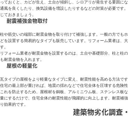
っておくと、カビが生え、土台が傾斜し、シロアリが発生する要因にな
通風を良くしたり、換気設備を増設したりするなどの対策が必要です。
じておきましょう。
耐震補強金物取付
柱や筋交いの端部に耐震金物を取り付けて補強します。一般の方でもホ
どを設置する簡易的なタイプも販売しています。リフォーム業者は、大
す。
リフォーム業者が耐震金物を設置するのは、土台や基礎部分、柱と柱の
も耐震金物を入れます。
屋根の軽量化
瓦タイプの屋根をより軽量なタイプに変え、耐震性能を高める方法です
住宅の最上部が重ければ、地震の揺れなどで住宅全体を圧壊する危険性
これを防止するため、屋根材を銅板、アルミニウム板、ステンレス板な
量にするだけで、住宅全体の耐震性能が飛躍的に向上します。耐震補強
り効果的です。
建築物劣化調査