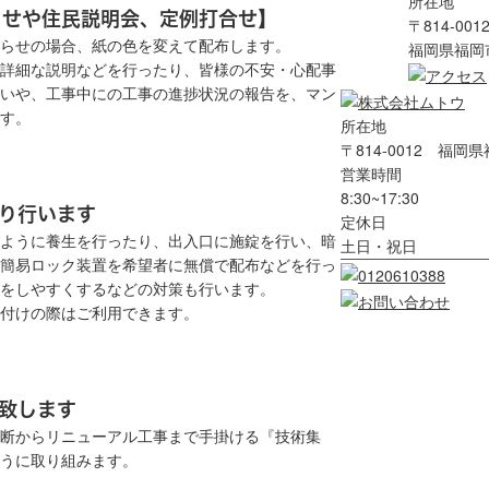
所在地
らせや住民説明会、定例打合せ】
〒814-001
らせの場合、紙の色を変えて配布します。
福岡県福岡市
詳細な説明などを行ったり、皆様の不安・心配事
いや、工事中にの工事の進捗状況の報告を、マン
す。
所在地
〒814-0012 福岡
営業時間
8:30~17:30
かり行います
定休日
ように養生を行ったり、出入口に施錠を行い、暗
土日・祝日
簡易ロック装置を希望者に無償で配布などを行っ
をしやすくするなどの対策も行います。
片付けの際はご利用できます。
施致します
断からリニューアル工事まで手掛ける『技術集
うに取り組みます。