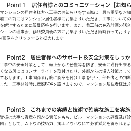
Point１ 居住者様とのコミュニケーション【お知
マンションの居住者様方へ工事のお知らせをする際は、最も重要なお知
着工の前にはマンション居住者様にお集まりいただき、工事についての
を解消するために質疑応答を行います。また、着工前の色彩計画の話合
ションの理事会、修繕委員会の方にお集まりいただき随時行っておりま
※画像をクリックすると拡大します
Point2 居住者様へのサポート＆安全対策をしっ
工事中の安全対策として、頭上からの粉塵等を防ぎ、安全に通行出来る
くなる所にはセンサーライトを取付けたり、外部からの浸入対策として
ております。工事関係者は腕に腕章を付け工事を行い、部外者との判断
また、工事開始時に産廃BOXを設けますので、マンション居住者様は
Point3 これまでの実績と技術で確実な施工を実
皆様の大事な資産を預かる責任をもち、ビル・マンションの調査及び診
団』として、ムトウの技術力、施工ノウハウにて必ず満足を得られるよ