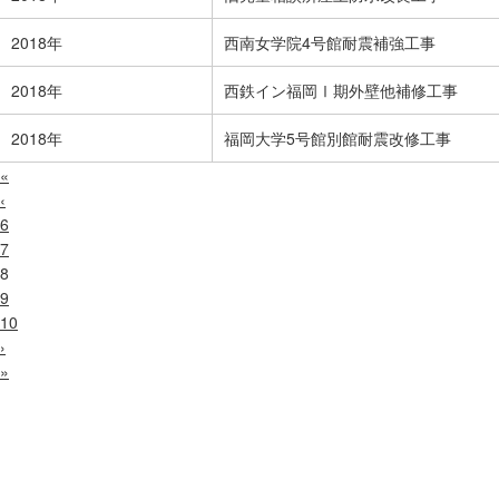
2018年
西南女学院4号館耐震補強工事
2018年
西鉄イン福岡Ⅰ期外壁他補修工事
2018年
福岡大学5号館別館耐震改修工事
«
‹
6
7
8
9
10
›
»